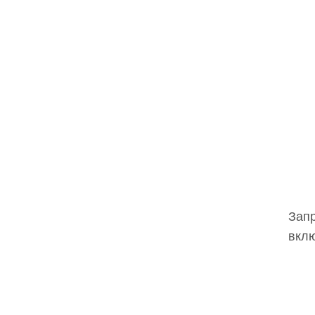
Запр
вклю