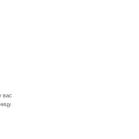
у вас
ницу.