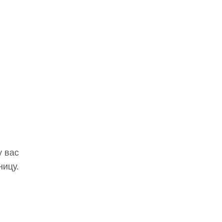
у вас
ницу.