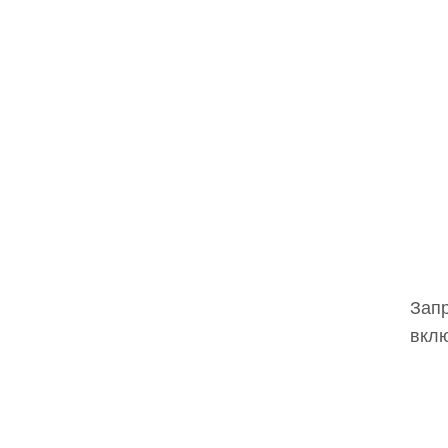
Запр
вклю