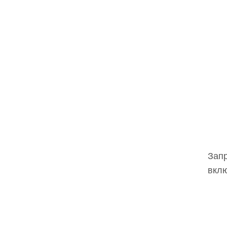
Запр
вклю