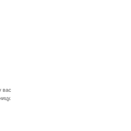
у вас
ницу.