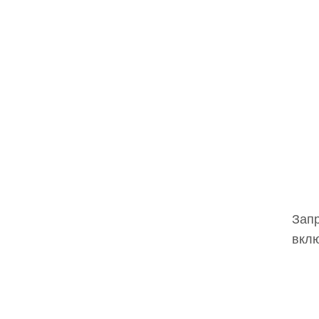
Запр
вклю