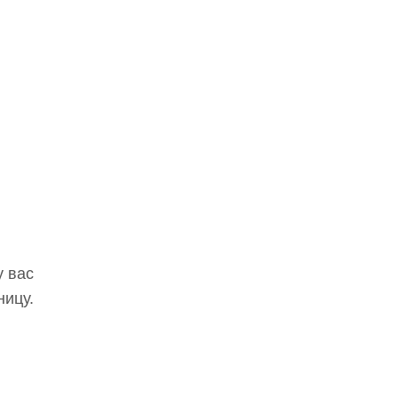
у вас
ницу.