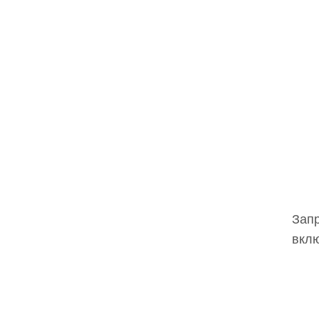
Запр
вклю