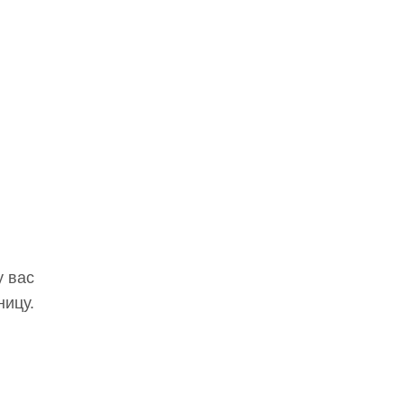
у вас
ницу.