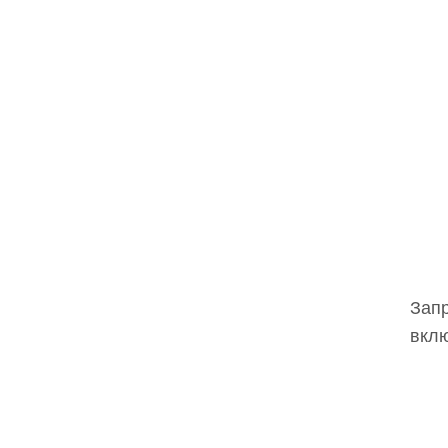
Запр
вклю