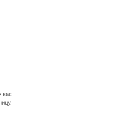
у вас
ницу.