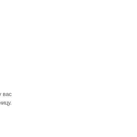
у вас
ницу.