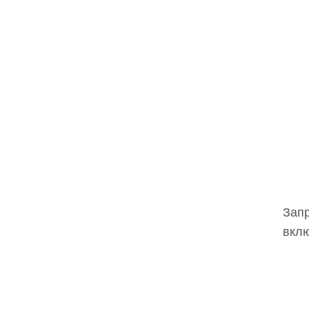
Запр
вклю