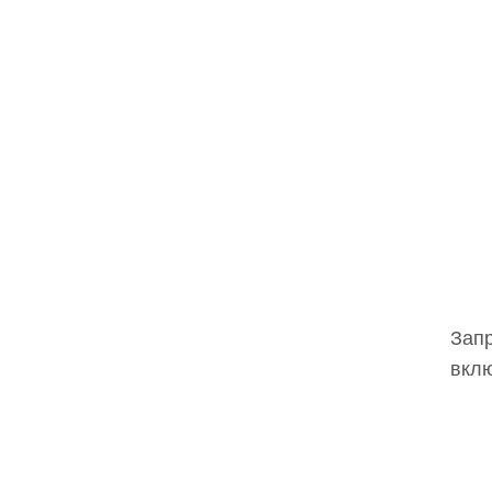
Запр
вклю