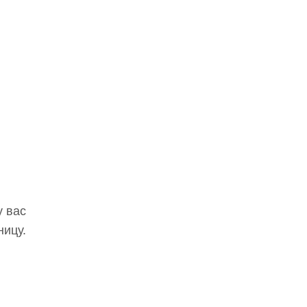
у вас
ницу.