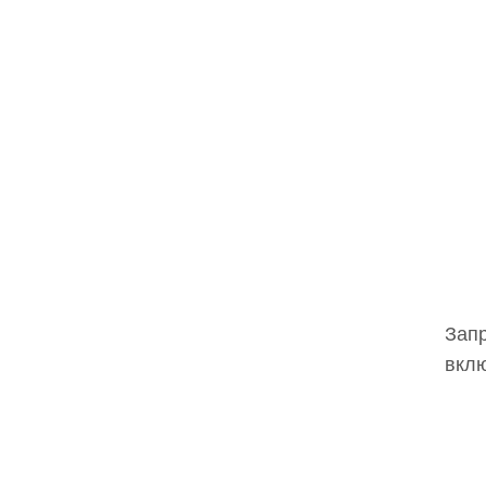
Запр
вклю