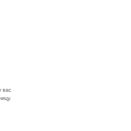
у вас
ницу.