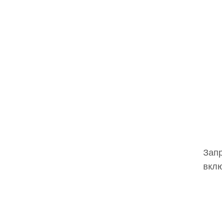
Запр
вклю