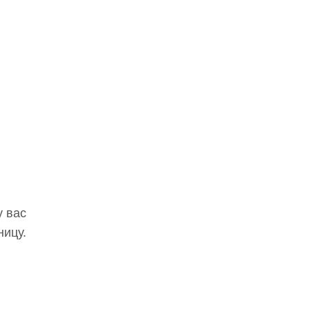
у вас
ницу.