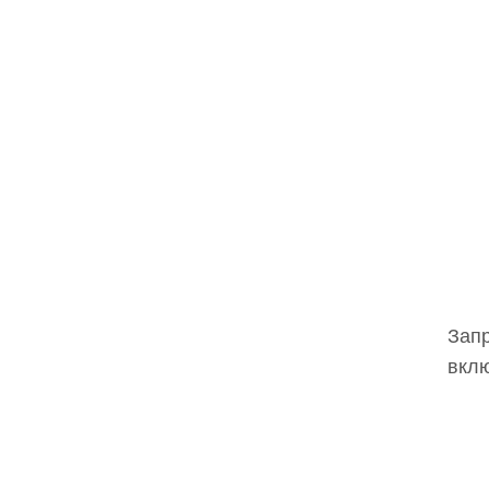
Запр
вклю