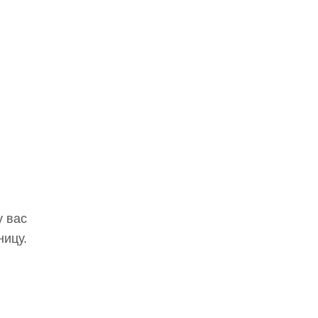
у вас
ницу.