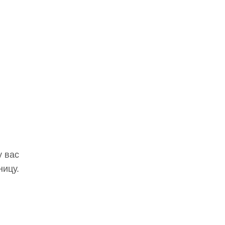
у вас
ницу.