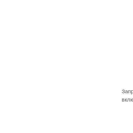
Запр
вклю