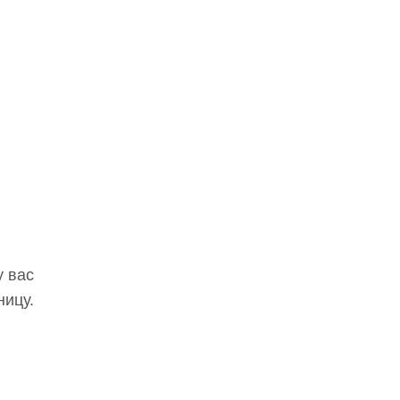
у вас
ницу.