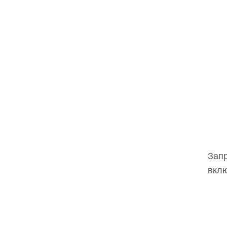
Запр
вклю