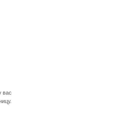
у вас
ницу.