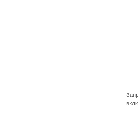
Запр
вклю