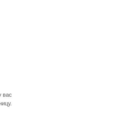
у вас
ницу.