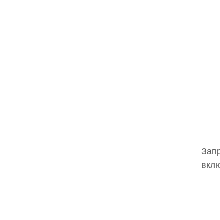
Запр
вклю