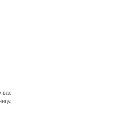
у вас
ницу.