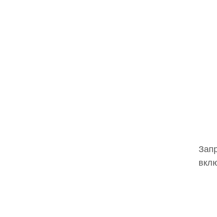
Запр
вклю