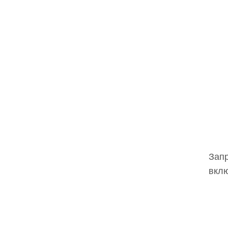
Запр
вклю