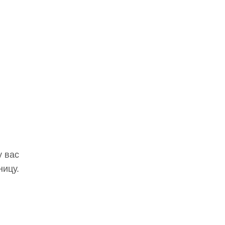
у вас
ницу.