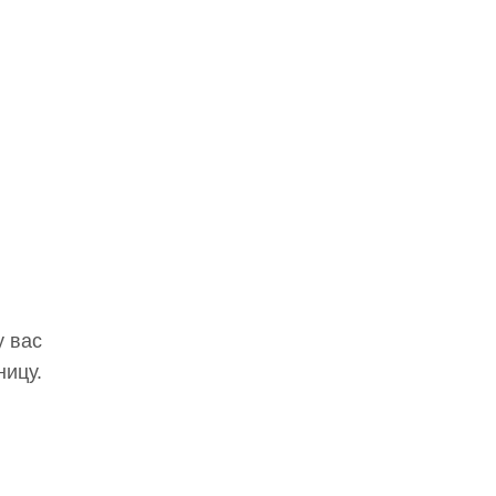
у вас
ницу.