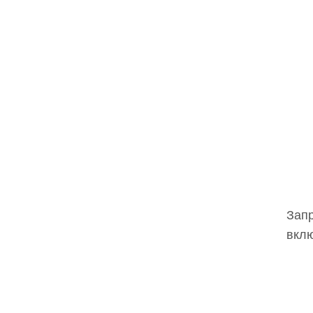
Запр
вклю