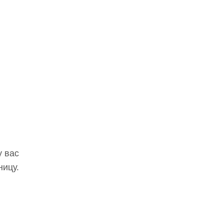
у вас
ницу.