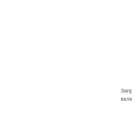
Запр
вклю