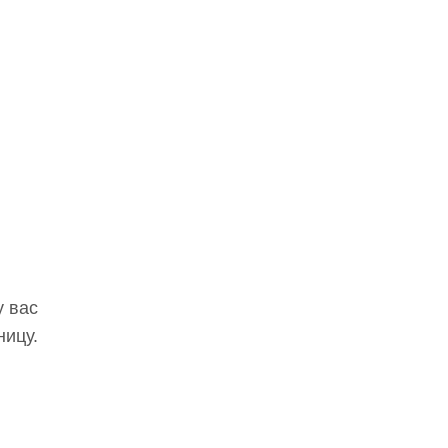
у вас
ницу.