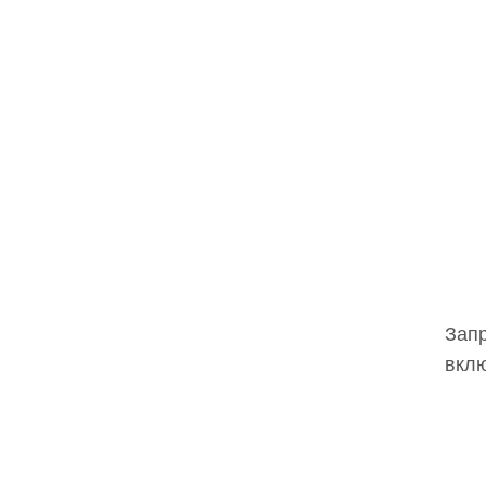
Запр
вклю