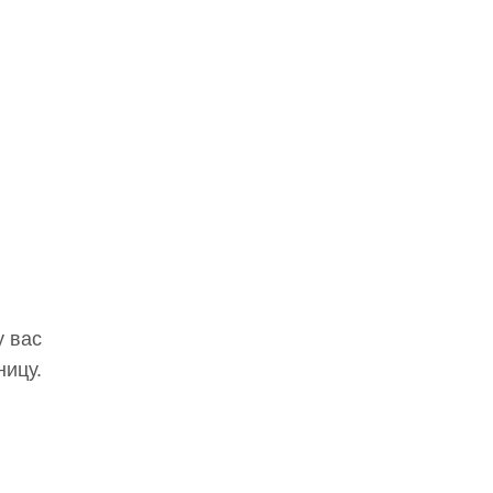
у вас
ницу.