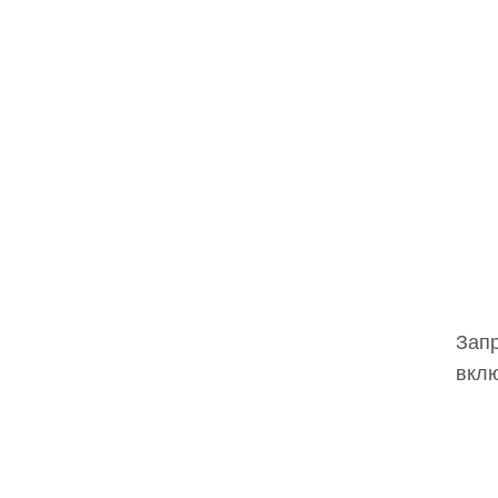
Запр
вклю