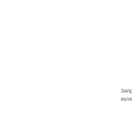
Запр
вклю