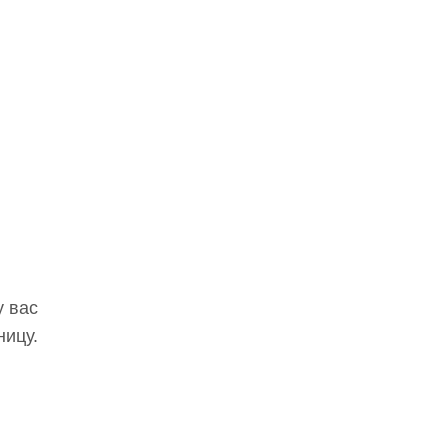
у вас
ницу.