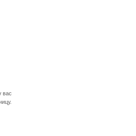
у вас
ницу.