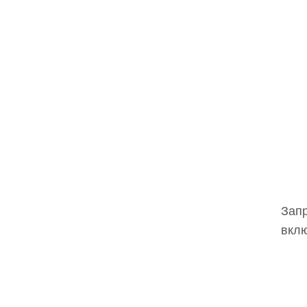
Запр
вклю