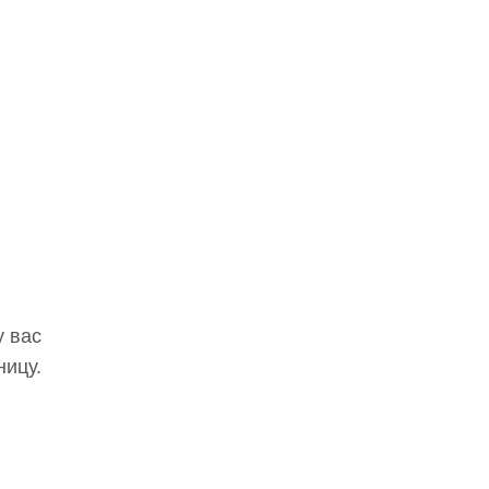
у вас
ницу.