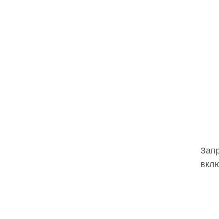
Запр
вклю