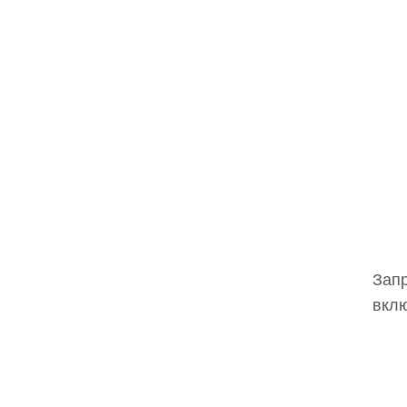
Запр
вклю