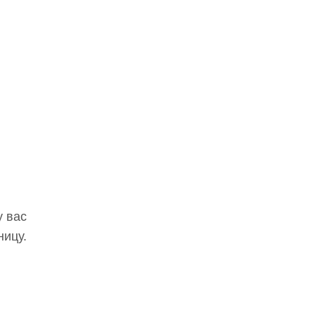
у вас
ницу.