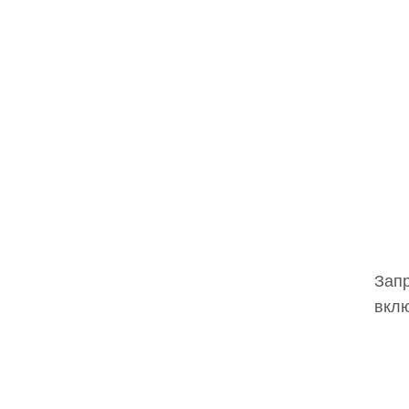
Запр
вклю