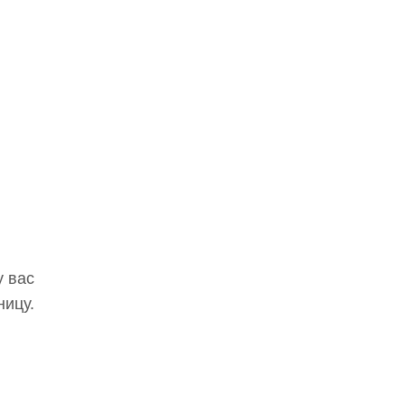
у вас
ницу.