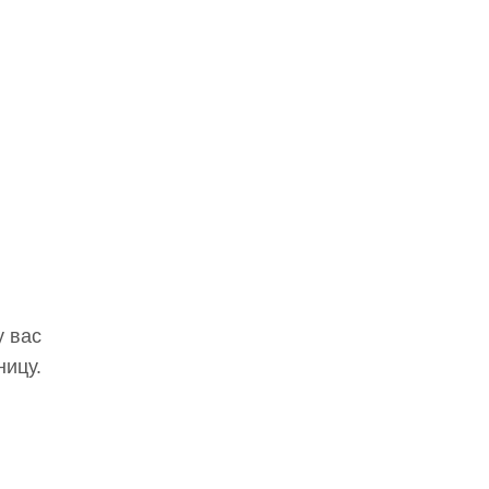
у вас
ницу.