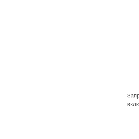
Запр
вклю