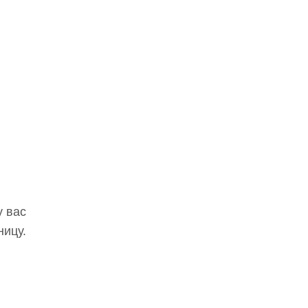
у вас
ницу.