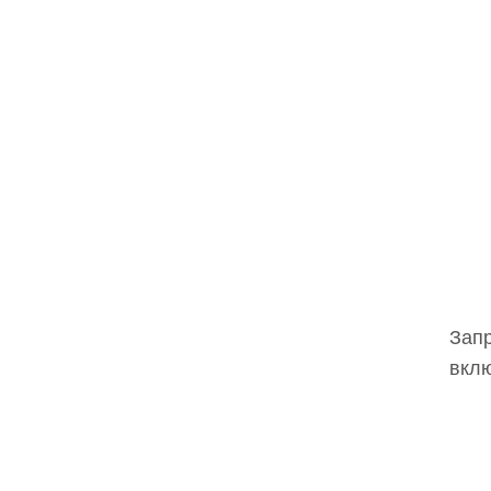
Запр
вклю