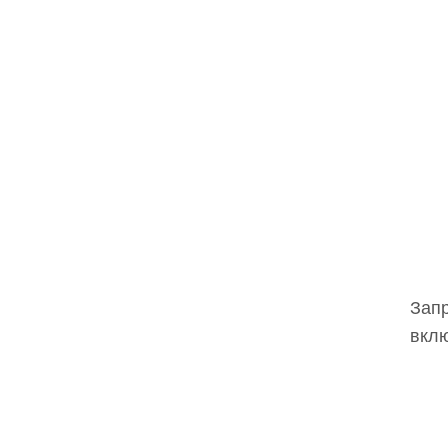
Запр
вклю