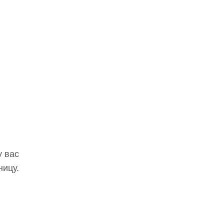
у вас
ницу.