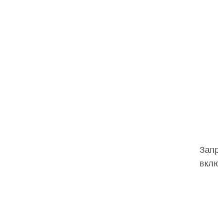
Запр
вклю