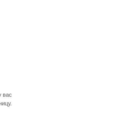
у вас
ницу.