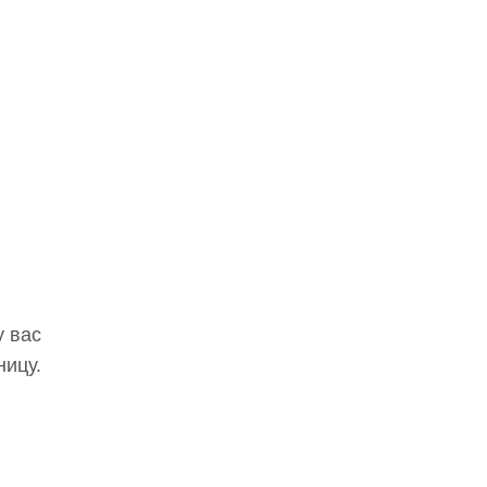
у вас
ницу.