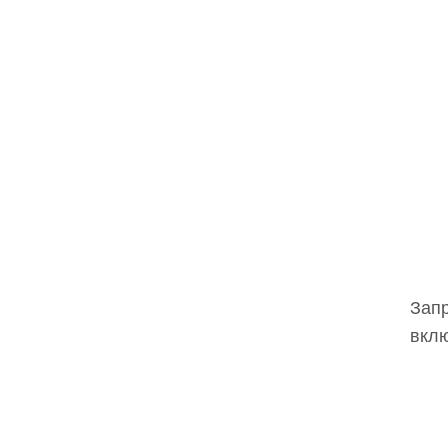
Запр
вклю