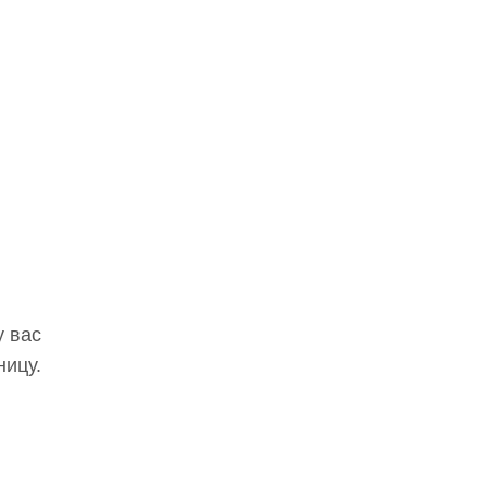
у вас
ницу.