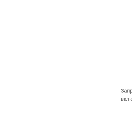
Запр
вклю