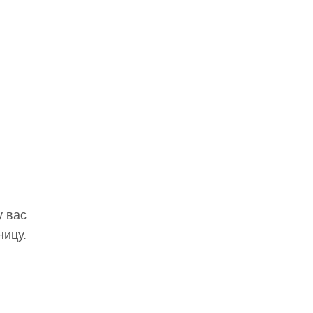
у вас
ницу.