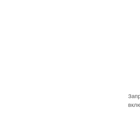
Запр
вклю