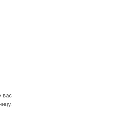
у вас
ницу.