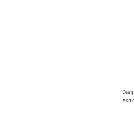
Запр
вклю