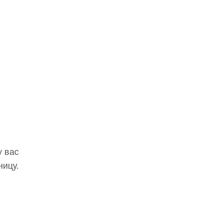
у вас
ницу.