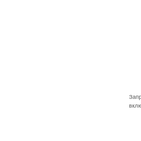
Запр
вклю