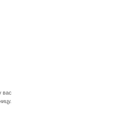
у вас
ницу.