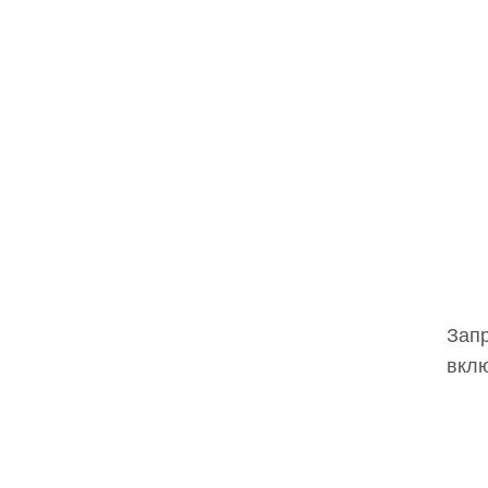
Запр
вклю