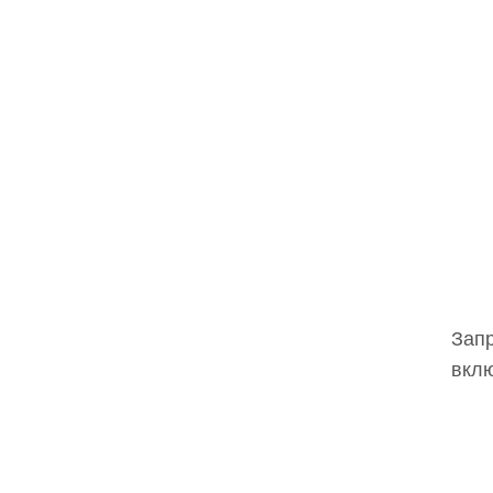
Запр
вклю