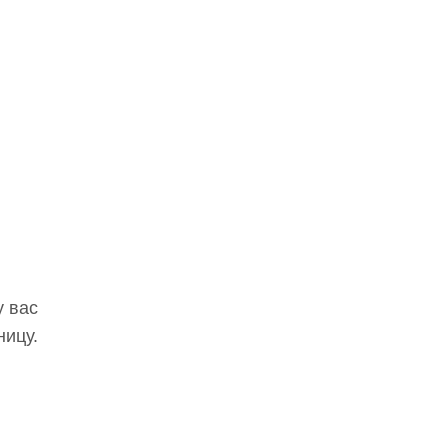
у вас
ницу.