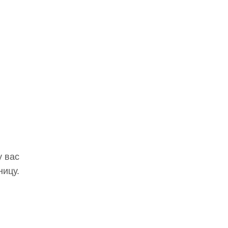
у вас
ницу.