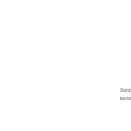
Запр
вклю