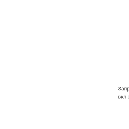
Запр
вклю