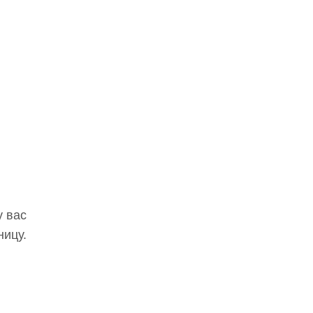
у вас
ницу.