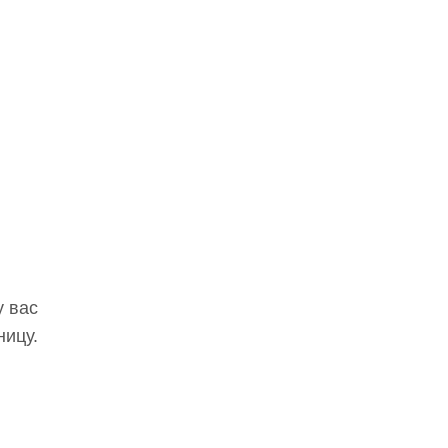
у вас
ницу.