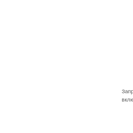
Запр
вклю