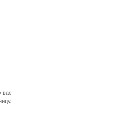
у вас
ницу.