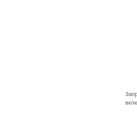
Запр
вклю