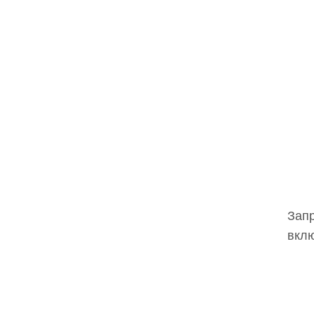
Запр
вклю