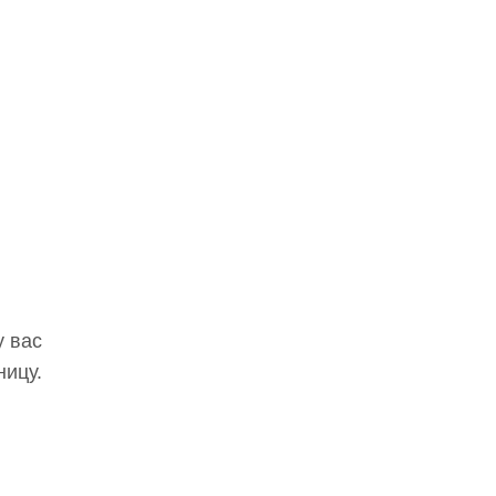
у вас
ницу.