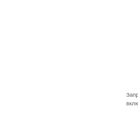
Запр
вклю