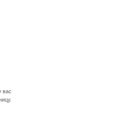
у вас
ницу.