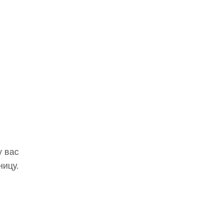
у вас
ницу.