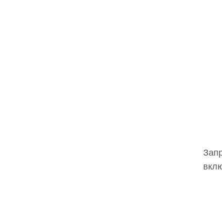
Запр
вклю