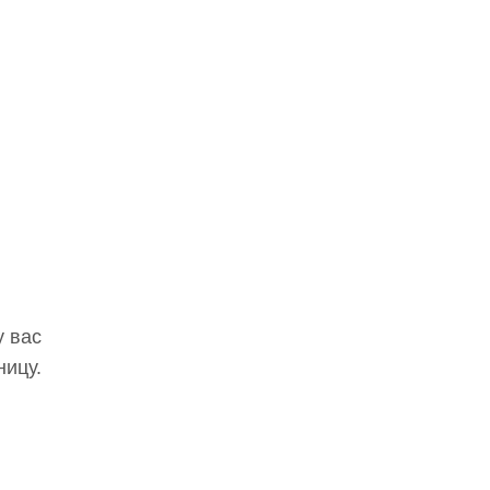
у вас
ницу.