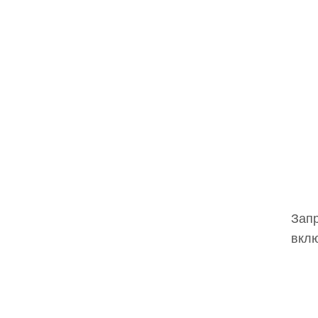
Запр
вклю