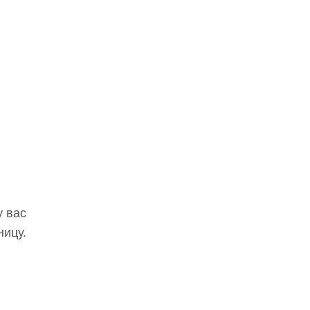
у вас
ницу.