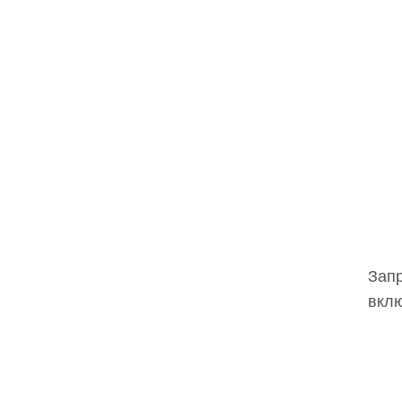
Запр
вклю