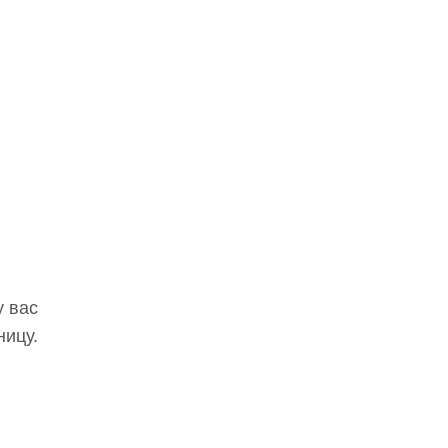
у вас
ницу.