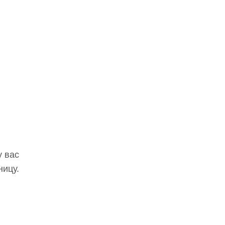
у вас
ницу.