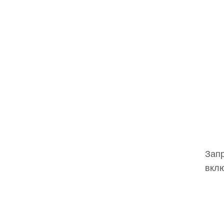
Запр
вклю