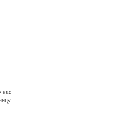
у вас
ницу.