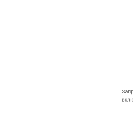
Запр
вклю