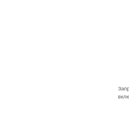
Запр
вклю