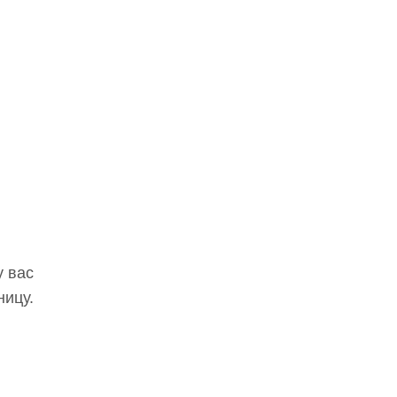
у вас
ницу.